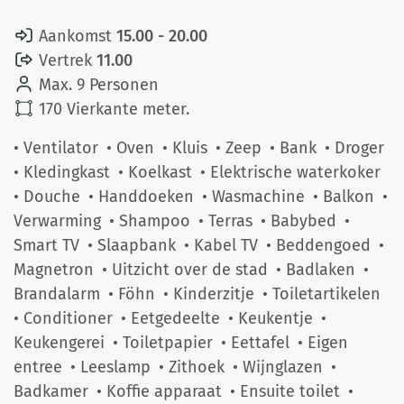
Aankomst
15.00 - 20.00
Vertrek
11.00
Max. 9 Personen
170 Vierkante meter.
• Ventilator
• Oven
• Kluis
• Zeep
• Bank
• Droger
• Kledingkast
• Koelkast
• Elektrische waterkoker
• Douche
• Handdoeken
• Wasmachine
• Balkon
•
Verwarming
• Shampoo
• Terras
• Babybed
•
Smart TV
• Slaapbank
• Kabel TV
• Beddengoed
•
Magnetron
• Uitzicht over de stad
• Badlaken
•
Brandalarm
• Föhn
• Kinderzitje
• Toiletartikelen
• Conditioner
• Eetgedeelte
• Keukentje
•
Keukengerei
• Toiletpapier
• Eettafel
• Eigen
entree
• Leeslamp
• Zithoek
• Wijnglazen
•
Badkamer
• Koffie apparaat
• Ensuite toilet
•