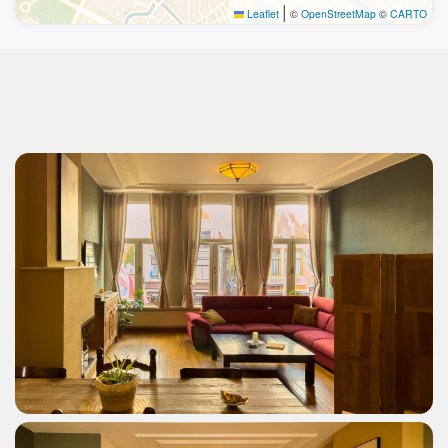
|
Leaflet
©
OpenStreetMap
©
CARTO