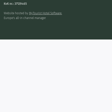
KvK nr.: 37129465
Website hosted by
MyTourist Hotel Software.
Europe's all-in channel manager.