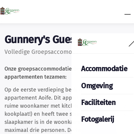
Gunnery's Guest House
Volledige Groepsaccomodatie
Accommodatie
Onze groepsaccommodatie bestaat uit onze beide
appartementen tezamen:
Omgeving
Op de eerste verdieping bevindt zich
appartement Aoife. Dit appartement bevat een
Faciliteiten
ruime woonkamer met kitchenette (let op: zonder
kookplaat!) en heeft twee slaapkamers. De eerste
Fotogalerij
slaapkamer is in de woonkamer ingebouwd voor
maximaal drie personen. De tweede slaapkamer,